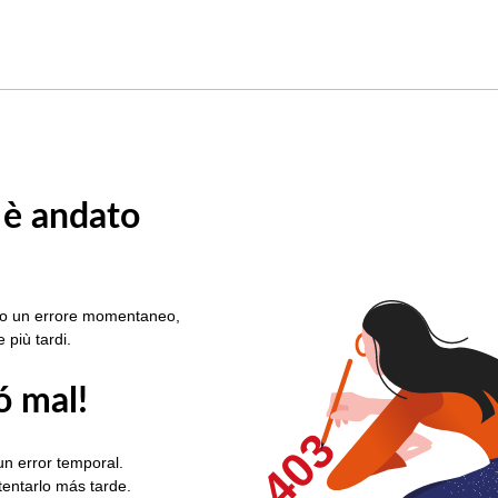
 è andato
rato un errore momentaneo,
e più tardi.
ó mal!
403
un error temporal.
ntentarlo más tarde.