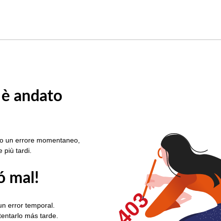
 è andato
rato un errore momentaneo,
e più tardi.
ó mal!
403
un error temporal.
ntentarlo más tarde.